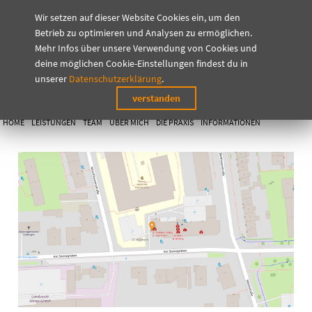
Wir setzen auf dieser Website Cookies ein, um den
0551-72041
info@teebken-hilbig.de
Betrieb zu optimieren und Analysen zu ermöglichen.
Mehr Infos über unsere Verwendung von Cookies und
deine möglichen Cookie-Einstellungen findest du in
Anja Teebken-Hilbig
unserer
Datenschutzerklärung
.
Fachärztin für Frauenheilkunde
verstanden
und Geburtshilfe
HOME
LEISTUNGEN
TEAM
ÜBER MICH
DIE PRAXIS
INFORMATIONEN
KONTAKT